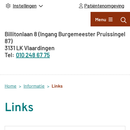
Instellingen
Patiëntenomgeving
Hoofdmenu
Menu
Adresgegevens
Billitonlaan 8
(Ingang Burgemeester Pruissingel
87)
3131 LK
Vlaardingen
010 248 67 75
Home
Informatie
Links
Links