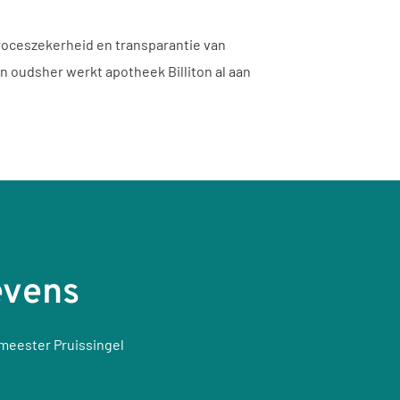
roceszekerheid en transparantie van
an oudsher werkt apotheek Billiton al aan
evens
emeester Pruissingel