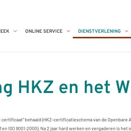
HEEK
ONLINE SERVICE
DIENSTVERLENING
Apotheek
Online
Di
submenu
service
s
submenu
ing HKZ en het
et certificaat” behaald (HKZ-certificatieschema van de Openbare
 en ISO 9001:2000). Na 2 jaar hard werken en vergaderen is het