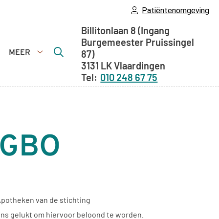
Patiëntenomgeving
Adresgegevens
Billitonlaan 8
(Ingang
Burgemeester Pruissingel
MEER
87)
enstverlening
Meer
3131 LK
Vlaardingen
ubmenu
submenu
010 248 67 75
 WGBO
 Apotheken van de stichting
 ons gelukt om hiervoor beloond te worden.