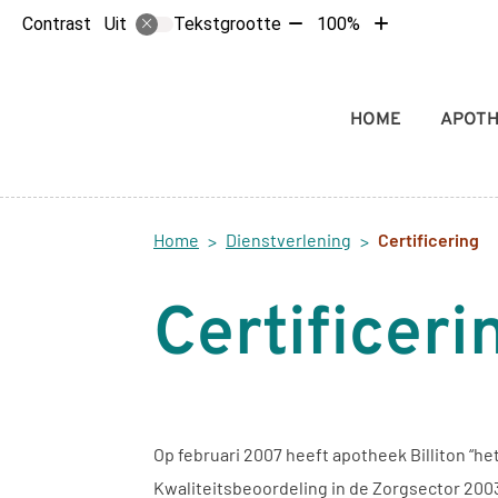
Tekst
Tekst
Contrast
Tekstgrootte
100%
Uit
verkleinen
vergroten
met
met
10%
10%
Hoofdmenu
HOME
APOT
Home
Dienstverlening
Certificering
Certificer
Op februari 2007 heeft apotheek Billiton “h
Kwaliteitsbeoordeling in de Zorgsector 2003