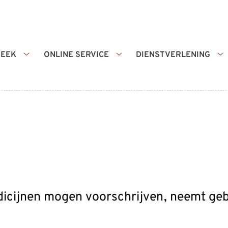
HEEK
ONLINE SERVICE
DIENSTVERLENING
Apotheek
Online
Di
submenu
service
s
submenu
dicijnen mogen voorschrijven, neemt geb