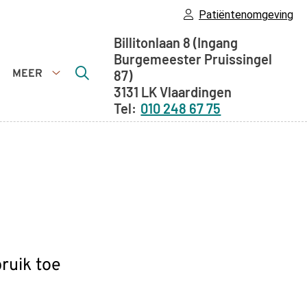
Patiëntenomgeving
Adresgegevens
Billitonlaan 8
(Ingang
Burgemeester Pruissingel
MEER
87)
enstverlening
Meer
3131 LK
Vlaardingen
ubmenu
submenu
010 248 67 75
ruik toe