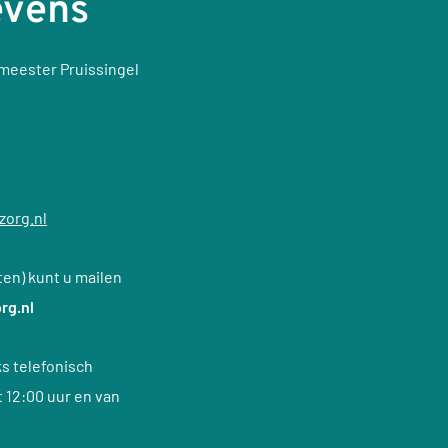
evens
emeester Pruissingel
zorg.nl
en) kunt u mailen
rg.nl
s telefonisch
t 12:00 uur en van