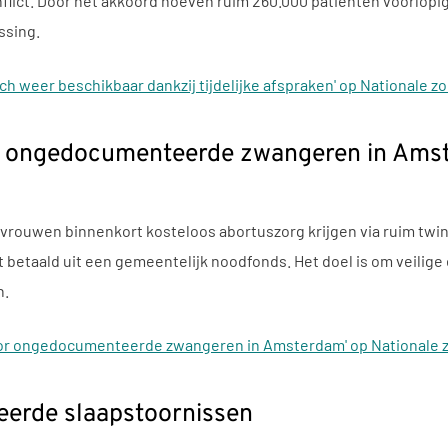
flict. Door het akkoord hoeven ruim 260.000 patiënten voorlopig
ssing.
ch weer beschikbaar dankzij tijdelijke afspraken' op Nationale z
or ongedocumenteerde zwangeren in Ams
wen binnenkort kosteloos abortuszorg krijgen via ruim twintig 
 betaald uit een gemeentelijk noodfonds. Het doel is om veilige
n.
oor ongedocumenteerde zwangeren in Amsterdam' op Nationale 
teerde slaapstoornissen