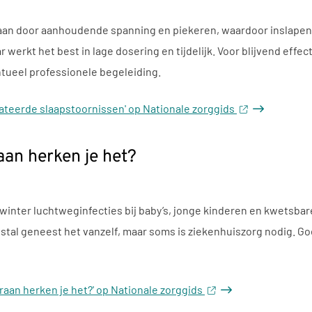
an door aanhoudende spanning en piekeren, waardoor inslapen 
 werkt het best in lage dosering en tijdelijk. Voor blijvend eff
tueel professionele begeleiding.
lateerde slaapstoornissen' op Nationale zorggids
aan herken je het?
n winter luchtweginfecties bij baby’s, jonge kinderen en kwetsba
tal geneest het vanzelf, maar soms is ziekenhuiszorg nodig. G
araan herken je het?' op Nationale zorggids