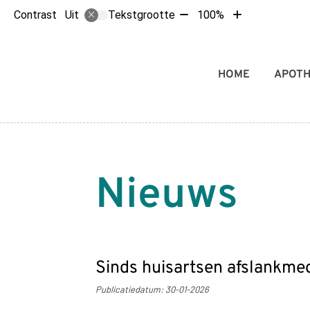
Tekst
Tekst
Contrast
Tekstgrootte
100%
Uit
verkleinen
vergroten
met
met
10%
10%
Hoofdmenu
HOME
APOT
Nieuws
Sinds huisartsen afslankme
Publicatiedatum:
30-01-2026