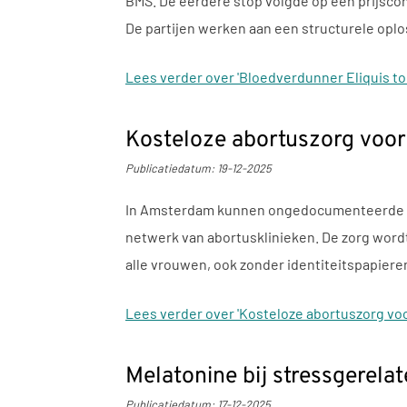
BMS. De eerdere stop volgde op een prijscon
De partijen werken aan een structurele oplo
Lees verder
over 'Bloedverdunner Eliquis to
Kosteloze abortuszorg vo
Publicatiedatum:
19-12-2025
In Amsterdam kunnen ongedocumenteerde vrou
netwerk van abortusklinieken. De zorg wordt
alle vrouwen, ook zonder identiteitspapiere
Lees verder
over 'Kosteloze abortuszorg v
Melatonine bij stressgerela
Publicatiedatum:
17-12-2025