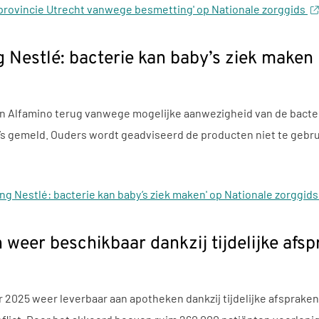
 provincie Utrecht vanwege besmetting' op Nationale zorggids
 Nestlé: bacterie kan baby’s ziek maken
en Alfamino terug vanwege mogelijke aanwezigheid van de bacter
’s gemeld. Ouders wordt geadviseerd de producten niet te gebru
g Nestlé: bacterie kan baby’s ziek maken' op Nationale zorggid
 weer beschikbaar dankzij tijdelijke afs
r 2025 weer leverbaar aan apotheken dankzij tijdelijke afsprake