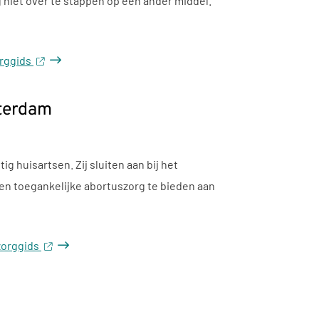
 niet over te stappen op een ander middel.
orggids
terdam
huisartsen. Zij sluiten aan bij het
 en toegankelijke abortuszorg te bieden aan
zorggids