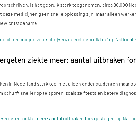
oorschrijven, is het gebruik sterk toegenomen: circa 80.000 Ne
deze medicijnen geen snelle oplossing zijn, maar alleen werken 
t gewichtstoename.
medicijnen mogen voorschrijven, neemt gebruik toe' op National
ergeten ziekte meer: aantal uitbraken fo
ken in Nederland sterk toe, niet alleen onder studenten maar o
churft sneller op te sporen, zoals zelftests en betere diagnos
 vergeten ziekte meer: aantal uitbraken fors gestegen' op Natio